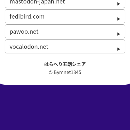
mastodon-japan.net
fedibird.com
pawoo.net
vocalodon.net
はらへり五朗シェア
© Bymnet1845