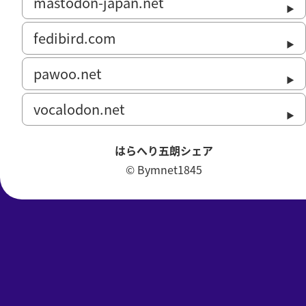
mastodon-japan.net
fedibird.com
pawoo.net
vocalodon.net
はらへり五朗シェア
© Bymnet1845